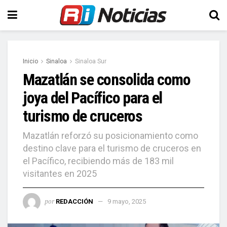
Inicio
Sinaloa
Sinaloa Sur
Mazatlán se consolida como
joya del Pacífico para el
turismo de cruceros
Mazatlán reforzó su posicionamiento como
destino clave para el turismo de cruceros en
el Pacífico, recibiendo más de 183 mil
visitantes en 2025
por
REDACCIÓN
9 mayo, 2025