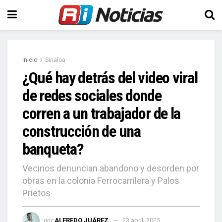
Inicio
Sinaloa
¿Qué hay detrás del video viral
de redes sociales donde
corren a un trabajador de la
construcción de una
banqueta?
Vecinos denuncian abandono y desorden por
obras en la colonia Ferrocarrilera y Palos
Prietos
por
ALFREDO JUÁREZ
23 abril, 2025