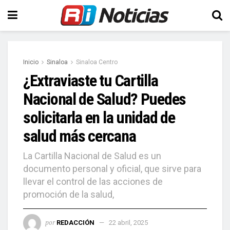
Inicio
Sinaloa
Sinaloa Centro
¿Extraviaste tu Cartilla
Nacional de Salud? Puedes
solicitarla en la unidad de
salud más cercana
La Cartilla Nacional de Salud es un
documento personal y oficial, que sirve para
llevar el control de las acciones de
promoción de la salud,
por
REDACCIÓN
22 abril, 2025