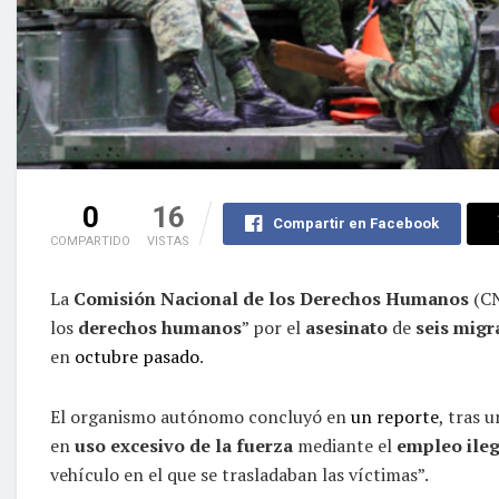
0
16
Compartir en Facebook
COMPARTIDO
VISTAS
La
Comisión Nacional de los Derechos Humanos
(CN
los
derechos humanos
” por el
asesinato
de
seis
migr
en
octubre pasado
.
El organismo autónomo concluyó en
un reporte
, tras 
en
uso excesivo de la fuerza
mediante el
empleo ileg
vehículo en el que se trasladaban las víctimas”.