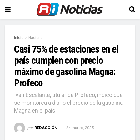
Inicio
Nacional
Casi 75% de estaciones en el
país cumplen con precio
máximo de gasolina Magna:
Profeco
Iván Escalante, titular de Profeco, indicó que
se monitorea a diario el precio de la gasolina
Magna en el país
por
REDACCIÓN
24 marzo, 2025