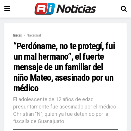
Inicio
Nacional
“Perdóname, no te protegí, fui
un mal hermano”, el fuerte
mensaje de un familiar del
niño Mateo, asesinado por un
médico
El adolescente de 12 años de edad
presuntamente fue asesinado por el médico
Christian "N", quien ya fue detenido por la
fiscalía de Guanajuato