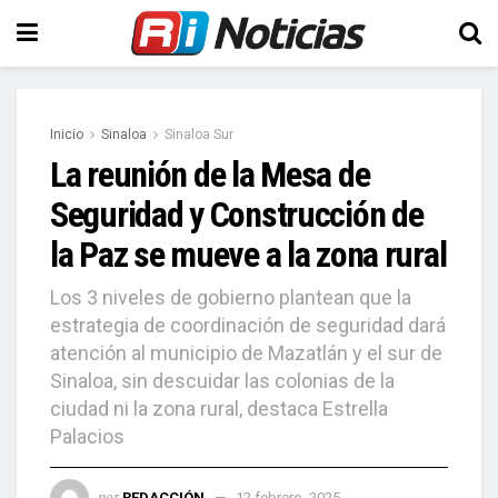
Inicio
Sinaloa
Sinaloa Sur
La reunión de la Mesa de
Seguridad y Construcción de
la Paz se mueve a la zona rural
Los 3 niveles de gobierno plantean que la
estrategia de coordinación de seguridad dará
atención al municipio de Mazatlán y el sur de
Sinaloa, sin descuidar las colonias de la
ciudad ni la zona rural, destaca Estrella
Palacios
por
REDACCIÓN
12 febrero, 2025