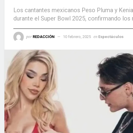
Los cantantes mexicanos Peso Pluma y Kenia
durante el Super Bowl 2025, confirmando los 
por
en
REDACCIÓN
10 febrero, 2025
Espectáculos