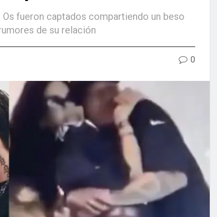
 Os fueron captados compartiendo un beso
rumores de su relación
0