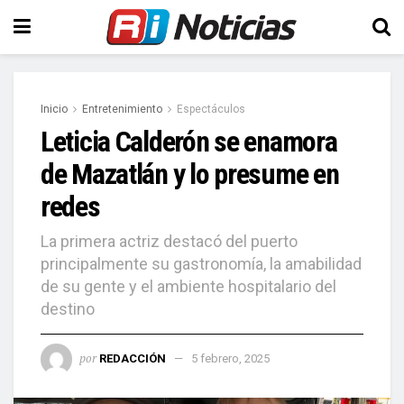
Inicio
Entretenimiento
Espectáculos
Leticia Calderón se enamora
de Mazatlán y lo presume en
redes
La primera actriz destacó del puerto
principalmente su gastronomía, la amabilidad
de su gente y el ambiente hospitalario del
destino
por
REDACCIÓN
5 febrero, 2025