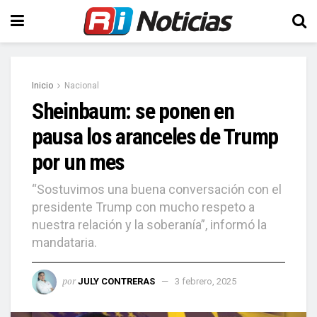
Inicio
Nacional
Sheinbaum: se ponen en
pausa los aranceles de Trump
por un mes
“Sostuvimos una buena conversación con el
presidente Trump con mucho respeto a
nuestra relación y la soberanía”, informó la
mandataria.
por
JULY CONTRERAS
3 febrero, 2025