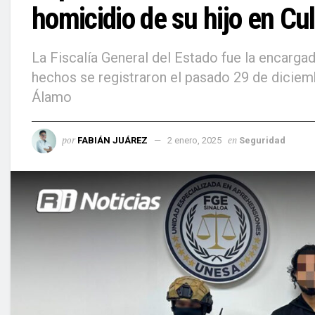
homicidio de su hijo en Cu
La Fiscalía General del Estado fue la encargad
hechos se registraron el pasado 29 de diciem
Álamo
por
en
FABIÁN JUÁREZ
2 enero, 2025
Seguridad