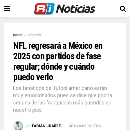
Inicio
Deportes
NFL regresará a México en
2025 con partidos de fase
regular; dónde y cuándo
puedo verlo
Los fanáticos del fútbol americano están
muy emocionados pues se dice que podría
ser una de las franquicias más queridas en
nuestro país
por
FABIÁN JUÁREZ
30 diciembre, 2024