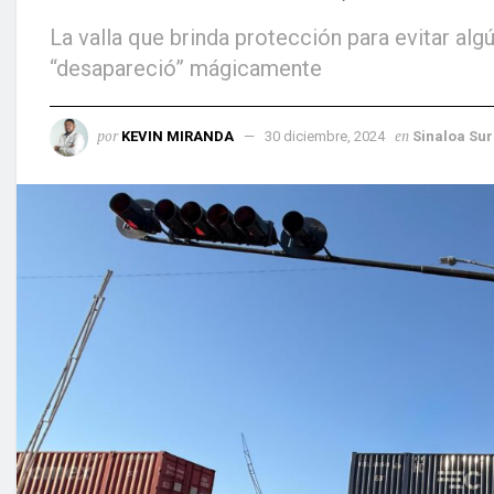
La valla que brinda protección para evitar alg
“desapareció” mágicamente
por
en
KEVIN MIRANDA
30 diciembre, 2024
Sinaloa Sur