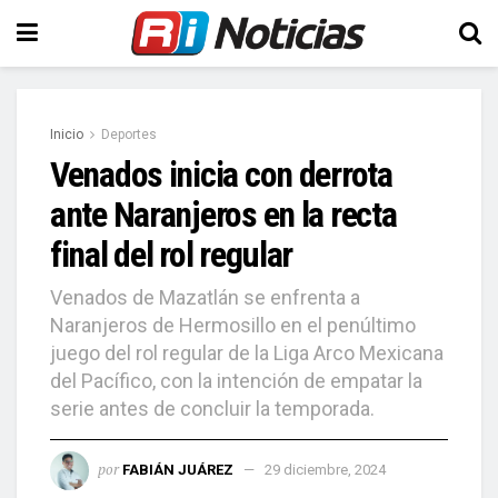
Inicio
Deportes
Venados inicia con derrota
ante Naranjeros en la recta
final del rol regular
Venados de Mazatlán se enfrenta a
Naranjeros de Hermosillo en el penúltimo
juego del rol regular de la Liga Arco Mexicana
del Pacífico, con la intención de empatar la
serie antes de concluir la temporada.
por
FABIÁN JUÁREZ
29 diciembre, 2024