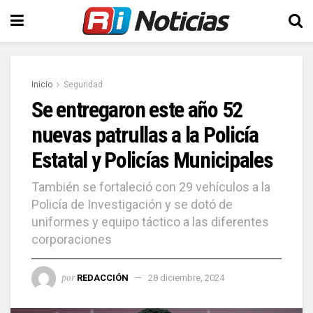
Inicio
Seguridad
Se entregaron este año 52
nuevas patrullas a la Policía
Estatal y Policías Municipales
También se fortaleció con 29 vehículos a la
Policía de Investigación y se dotó de
uniformes y equipo táctico a las diferentes
corporaciones
por
REDACCIÓN
28 diciembre, 2024