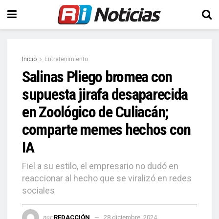
Inicio
Entretenimiento
Salinas Pliego bromea con
supuesta jirafa desaparecida
en Zoológico de Culiacán;
comparte memes hechos con
IA
Fiel a su estilo, el empresario no dudó en
reaccionar al hecho que se viralizó en redes
sociales
por
REDACCIÓN
28 diciembre, 2024