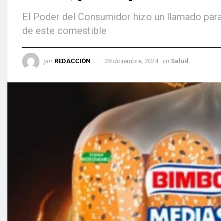
El Poder del Consumidor hizo un llamado pa
de este comestible
por
en
REDACCIÓN
28 diciembre, 2024
Salud