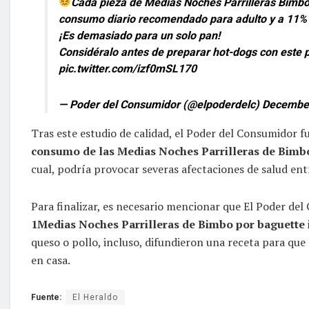
Cada pieza de Medias Noches Parrilleras Bimbo 
consumo diario recomendado para adulto y a 11% 
¡Es demasiado para un solo pan!
Considéralo antes de preparar hot-dogs con este 
pic.twitter.com/izf0mSL170
— Poder del Consumidor (@elpoderdelc)
December
Tras este estudio de calidad, el Poder del Consumidor 
consumo de las Medias Noches Parrilleras de Bim
cual, podría provocar severas afectaciones de salud en
Para finalizar, es necesario mencionar que El Poder d
1Medias Noches Parrilleras de Bimbo por baguette i
queso o pollo, incluso, difundieron una receta para qu
en casa.
Fuente:
El Heraldo