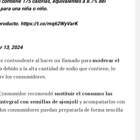
contiene 175 calorías, equivalentes a 8.7% del
para una niña o niño.
producto.
https://t.co/mq62WyVarK
 13, 2024
fue contundente al hacer un llamado para
moderar el
bo
debido a la alta cantidad de sodio que contiene, lo
tre los consumidores.
el Consumidor recomendó
sustituir el consumo las
ntegral con semillas de ajonjolí
y acompañarlos con
e los consumidores puedan prepararla de forma sencilla