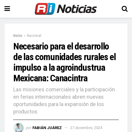
Inicio
Nacional
Necesario para el desarrollo
de las comunidades rurales el
impulso a la agroindustrua
Mexicana: Canacintra
Las misiones comerciales y la participación
en ferias internacionales abren nuevas
oportunidades para la expansión de los
productos
por
FABIÁN JUÁREZ
27 diciembre, 2024