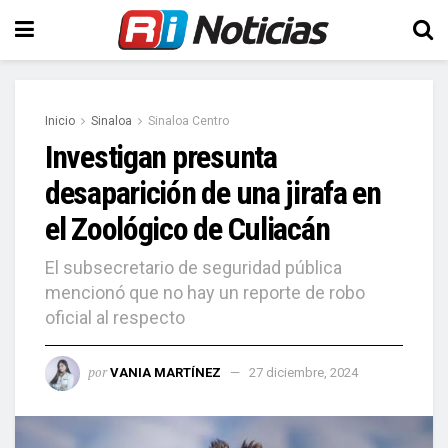
Inicio
Sinaloa
Sinaloa Centro
Investigan presunta
desaparición de una jirafa en
el Zoológico de Culiacán
El subsecretario de seguridad pública
mencionó que no hay un reporte de robo
oficial al respecto
por
VANIA MARTÍNEZ
27 diciembre, 2024