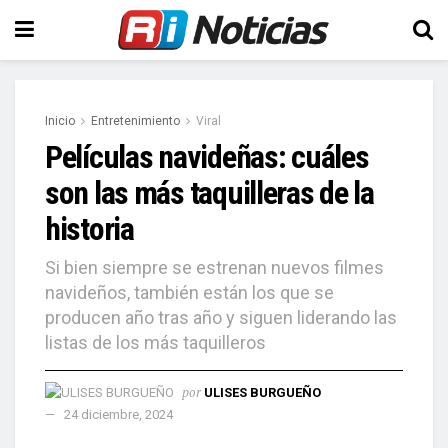
Inicio
Entretenimiento
Viral
Películas navideñas: cuáles
son las más taquilleras de la
historia
Si bien siempre se estrenan nuevos filmes
navideños, también están los que se
producen año tras año y siguen liderando las
listas de los más taquilleros
por
ULISES BURGUEÑO
24 diciembre, 2024