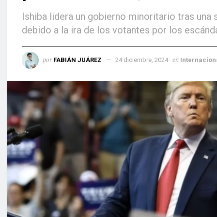
Ishiba lidera un gobierno minoritario tras una 
debido a la ira de los votantes por los escánd
por
en
FABIÁN JUÁREZ
24 diciembre, 2024
Internacion