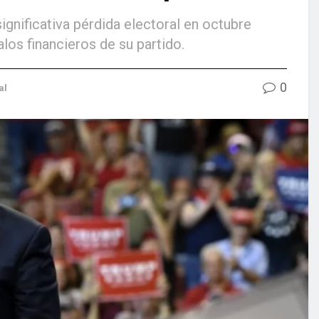
significativa pérdida electoral en octubre
alos financieros de su partido.
0
al