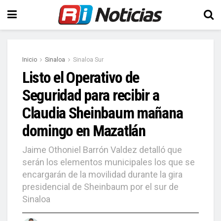
Inicio
Sinaloa
Sinaloa Sur
Listo el Operativo de
Seguridad para recibir a
Claudia Sheinbaum mañana
domingo en Mazatlán
Jaime Othoniel Barrón Valdez detalló que
serán los elementos municipales los que se
encargarán de la movilidad durante la gira
presidencial de Sheinbaum por el sur de
Sinaloa