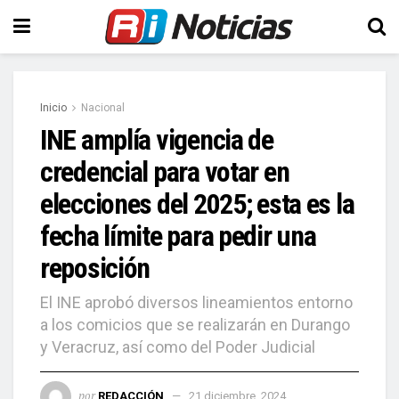
Inicio
Nacional
INE amplía vigencia de
credencial para votar en
elecciones del 2025; esta es la
fecha límite para pedir una
reposición
El INE aprobó diversos lineamientos entorno
a los comicios que se realizarán en Durango
y Veracruz, así como del Poder Judicial
por
REDACCIÓN
21 diciembre, 2024