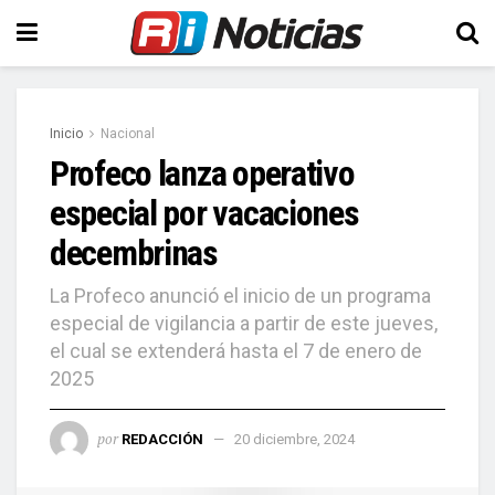
Inicio
Nacional
Profeco lanza operativo
especial por vacaciones
decembrinas
La Profeco anunció el inicio de un programa
especial de vigilancia a partir de este jueves,
el cual se extenderá hasta el 7 de enero de
2025
por
REDACCIÓN
20 diciembre, 2024