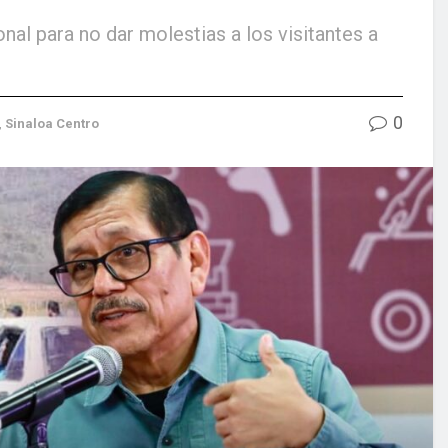
nal para no dar molestias a los visitantes a
0
,
Sinaloa Centro