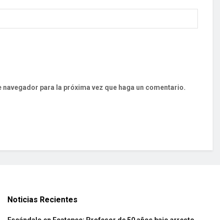
te navegador para la próxima vez que haga un comentario.
Noticias Recientes
Escándalo en Ecatepec: Profesor de 50 años bajo arresto