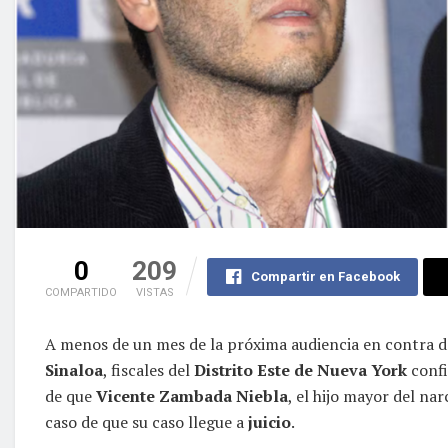
0
209
Compartir en Facebook
COMPARTIDO
VISTAS
A menos de un mes de la próxima audiencia en contra d
Sinaloa
, fiscales del
Distrito Este de Nueva York
confi
de que
Vicente Zambada Niebla
, el hijo mayor del na
caso de que su caso llegue a
juicio
.