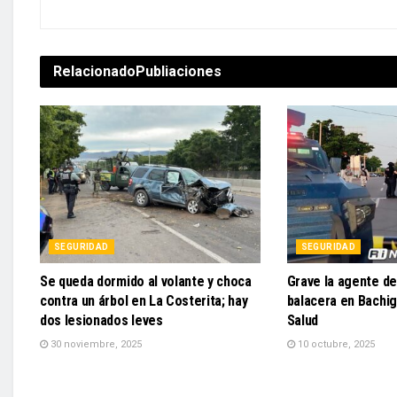
Relacionado
Publiaciones
SEGURIDAD
SEGURIDAD
Se queda dormido al volante y choca
Grave la agente de
contra un árbol en La Costerita; hay
balacera en Bachig
dos lesionados leves
Salud
30 noviembre, 2025
10 octubre, 2025