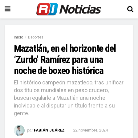
Inicio
Deportes
Mazatlán, en el horizonte del
‘Zurdo’ Ramírez para una
noche de boxeo histórica
El histórico campeón mazatleco, tras unificar
dos títulos mundiales en peso crucero,
busca regalarle a Mazatlán una noche
inolvidable al disputar un título frente a su
gente.
por
FABIÁN JUÁREZ
22 noviembre, 2024