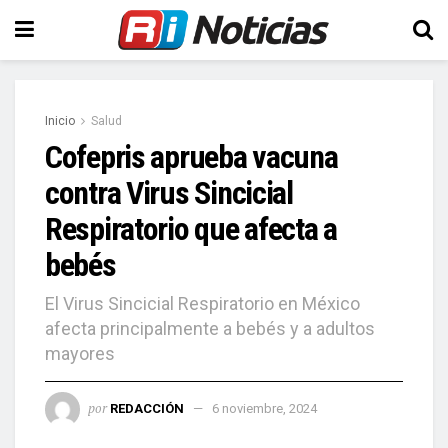
Inicio
Salud
Cofepris aprueba vacuna
contra Virus Sincicial
Respiratorio que afecta a
bebés
El Virus Sincicial Respiratorio en México
afecta principalmente a bebés y a adultos
mayores
por
REDACCIÓN
6 noviembre, 2024