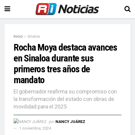
Inicio
Sinaloa
Rocha Moya destaca avances
en Sinaloa durante sus
primeros tres años de
mandato
El gobernador reafirma su compromiso con
la transformación del estado con obras de
movilidad para el 2025
por
NANCY JUÁREZ
1 noviembre, 2024