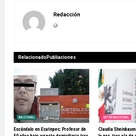
Redacción
Relacionado
Publiaciones
NACIONAL
INTERNACIONAL
Escándalo en Ecatepec: Profesor de
Claudia Sheinbaum
50 años bajo arresto domiciliario tras
la paz, tras ola de