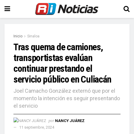
Inicio
Sinaloa
Tras quema de camiones,
transportistas evalúan
continuar prestando el
servicio público en Culiacán
Joel Camacho González externó que por el
momento la intención es seguir presentando
el servicio
por
NANCY JUÁREZ
11 septiembre, 2024