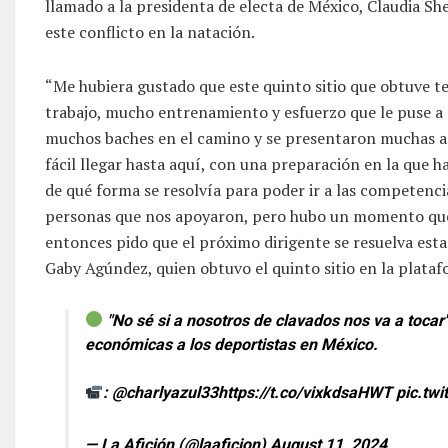
llamado a la presidenta de electa de México, Claudia S
este conflicto en la natación.
“Me hubiera gustado que este quinto sitio que obtuve t
trabajo, mucho entrenamiento y esfuerzo que le puse a 
muchos baches en el camino y se presentaron muchas a
fácil llegar hasta aquí, con una preparación en la que h
de qué forma se resolvía para poder ir a las competenc
personas que nos apoyaron, pero hubo un momento que 
entonces pido que el próximo dirigente se resuelva esta
Gaby Agúndez, quien obtuvo el quinto sitio en la plataf
"No sé si a nosotros de clavados nos va a tocar"
económicas a los deportistas en México.
:
@charlyazul33
https://t.co/vixkdsaHWT
pic.tw
— La Afición (@laaficion)
August 11, 2024