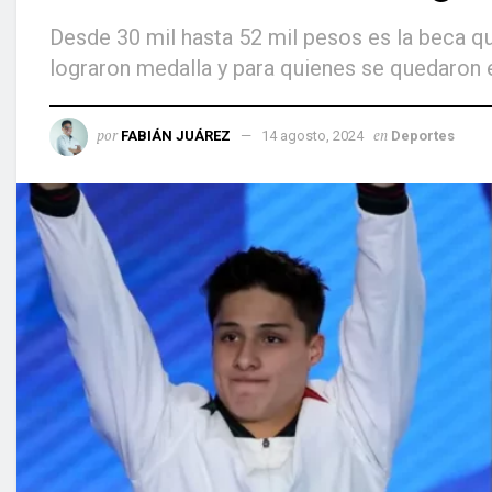
Desde 30 mil hasta 52 mil pesos es la beca q
lograron medalla y para quienes se quedaron en
por
en
FABIÁN JUÁREZ
14 agosto, 2024
Deportes