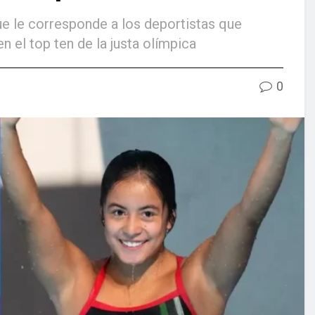
ue le corresponde a los deportistas que
 el top ten de la justa olímpica
0