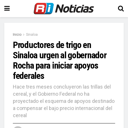
Inicio
Sinaloa
Productores de trigo en
Sinaloa urgen al gobernador
Rocha para iniciar apoyos
federales
Hace tres meses concluyeron las trillas del
cereal, y el Gobierno Federal no ha
proyectado el esquema de apoyos destinado
a compensar el bajo precio internacional del
cereal