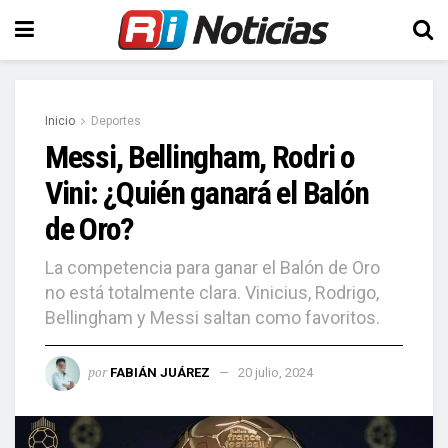
Inicio
Deportes
Messi, Bellingham, Rodri o
Vini: ¿Quién ganará el Balón
de Oro?
La competencia para ganar el Balón de Oro
no está totalmente clara. Vinicius, Rodrigo,
Bellingham y Messi saltan como favoritos.
por
FABIÁN JUÁREZ
20 julio, 2024