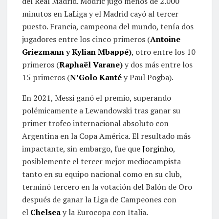
del Real Madrid. Modric jugó menos de 2.000
minutos en LaLiga y el Madrid cayó al tercer
puesto. Francia, campeona del mundo, tenía dos
jugadores entre los cinco primeros (
Antoine
Griezmann
y
Kylian Mbappé
)
, otro entre los 10
primeros (
Raphaël Varane
)
y dos más entre los
15 primeros (
N’Golo Kanté
y Paul Pogba).
En 2021, Messi ganó el premio, superando
polémicamente a Lewandowski tras ganar su
primer trofeo internacional absoluto con
Argentina en la Copa América. El resultado más
impactante, sin embargo, fue que
Jorginho
,
posiblemente el tercer mejor mediocampista
tanto en su equipo nacional como en su club,
terminó tercero en la votación del Balón de Oro
después de ganar la Liga de Campeones con
el
Chelsea
y la Eurocopa con Italia.