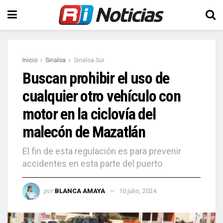
Inicio
Sinaloa
Sinaloa Sur
Buscan prohibir el uso de
cualquier otro vehículo con
motor en la ciclovía del
malecón de Mazatlán
El fin de esta regulación es para prevenir
accidentes en esta parte del puerto
por
BLANCA AMAYA
10 julio, 2024