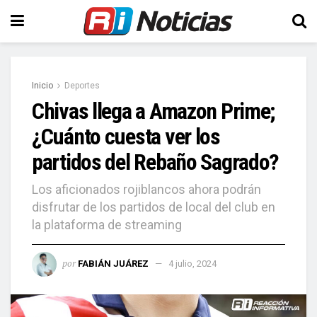
Inicio
Deportes
Chivas llega a Amazon Prime;
¿Cuánto cuesta ver los
partidos del Rebaño Sagrado?
Los aficionados rojiblancos ahora podrán
disfrutar de los partidos de local del club en
la plataforma de streaming
por
FABIÁN JUÁREZ
4 julio, 2024