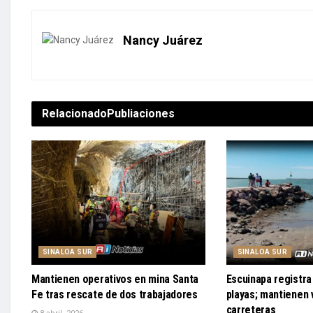
Nancy Juárez
Relacionado
Publiaciones
SINALOA SUR
SINALOA SUR
Mantienen operativos en mina Santa
Escuinapa registra 
Fe tras rescate de dos trabajadores
playas; mantienen v
carreteras