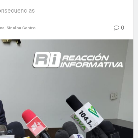
consecuencias
0
loa
,
Sinaloa Centro