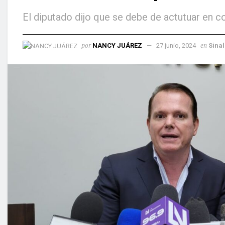
El diputado dijo que se debe de actutuar en 
por
en
NANCY JUÁREZ
27 junio, 2024
Sina