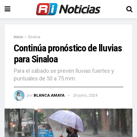
Inicio
Sinaloa
Continúa pronóstico de lluvias
para Sinaloa
Para el sábado se prevén lluvias fuertes y
puntuales de 50 a 75 mm.
por
BLANCA AMAYA
26 junio, 2024