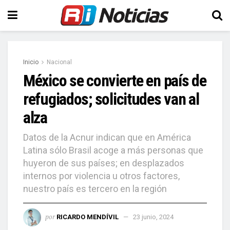
Inicio
Nacional
México se convierte en país de
refugiados; solicitudes van al
alza
Datos de la Acnur indican que en América
Latina sólo Brasil acoge a más personas que
huyeron de sus países; en desplazados
internos por violencia u otros factores,
nuestro país es tercero en la región
por
RICARDO MENDÍVIL
23 junio, 2024