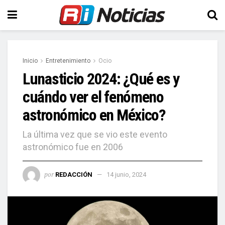
Inicio
Entretenimiento
Ocio
Lunasticio 2024: ¿Qué es y
cuándo ver el fenómeno
astronómico en México?
La última vez que se vio este evento
astronómico fue en 2006
por
REDACCIÓN
14 junio, 2024