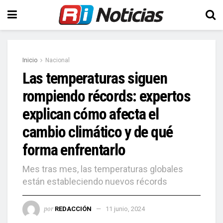
Inicio
Nacional
Las temperaturas siguen
rompiendo récords: expertos
explican cómo afecta el
cambio climático y de qué
forma enfrentarlo
Mes tras mes, las temperaturas globales
están estableciendo nuevos récords
por
REDACCIÓN
11 junio, 2024