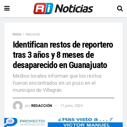
Inicio
Nacional
Identifican restos de reportero
tras 3 años y 8 meses de
desaparecido en Guanajuato
Medios locales informan que los restos
fueron encontrados en un pozo en el
municipio de Villagrán
por
REDACCIÓN
11 junio, 2024