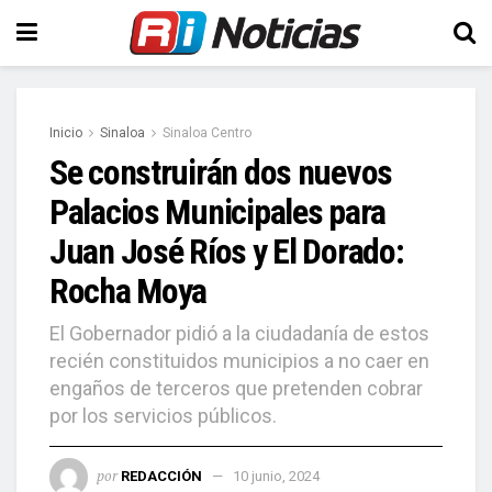
Inicio
Sinaloa
Sinaloa Centro
Se construirán dos nuevos
Palacios Municipales para
Juan José Ríos y El Dorado:
Rocha Moya
El Gobernador pidió a la ciudadanía de estos
recién constituidos municipios a no caer en
engaños de terceros que pretenden cobrar
por los servicios públicos.
por
REDACCIÓN
10 junio, 2024