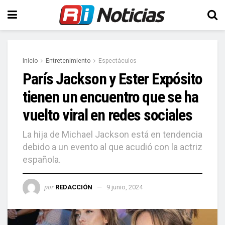
Inicio
Entretenimiento
Espectáculos
París Jackson y Ester Expósito
tienen un encuentro que se ha
vuelto viral en redes sociales
La hija de Michael Jackson está en tendencia
debido a un evento al que acudió con la actriz
española.
por
REDACCIÓN
9 junio, 2024