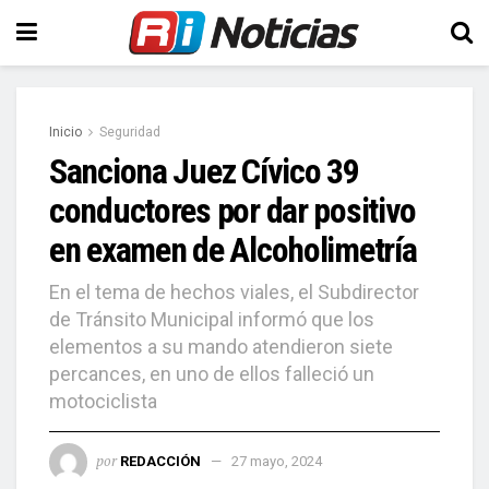
Inicio
Seguridad
Sanciona Juez Cívico 39
conductores por dar positivo
en examen de Alcoholimetría
En el tema de hechos viales, el Subdirector
de Tránsito Municipal informó que los
elementos a su mando atendieron siete
percances, en uno de ellos falleció un
motociclista
por
REDACCIÓN
27 mayo, 2024