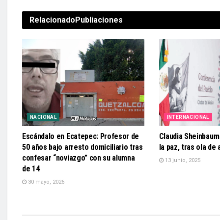
Relacionado
Publiaciones
NACIONAL
INTERNACIONAL
Escándalo en Ecatepec: Profesor de
Claudia Sheinbaum
50 años bajo arresto domiciliario tras
la paz, tras ola de
confesar “noviazgo” con su alumna
13 junio, 2025
de 14
30 mayo, 2026