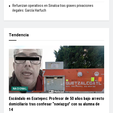
Refuerzan operativos en Sinaloa tras graves privaciones
ilegales: García Harfuch
Tendencia
NACIONAL
Escándalo en Ecatepec: Profesor de 50 años bajo arresto
domiciliario tras confesar “noviazgo” con su alumna de
14