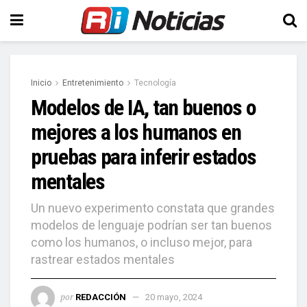
Inicio
Entretenimiento
Tecnología
Modelos de IA, tan buenos o
mejores a los humanos en
pruebas para inferir estados
mentales
Un nuevo experimento constata que grandes
modelos de lenguaje podrían ser tan buenos
como los humanos, o incluso mejor, para
rastrear estados mentales
por
REDACCIÓN
20 mayo, 2024