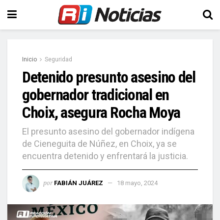
Inicio
Seguridad
Detenido presunto asesino del
gobernador tradicional en
Choix, asegura Rocha Moya
El presunto asesino del gobernador indígena
de Cieneguita de Núñez, en Choix, ya se
encuentra detenido y enfrentará la justicia.
por
FABIÁN JUÁREZ
18 mayo, 2024