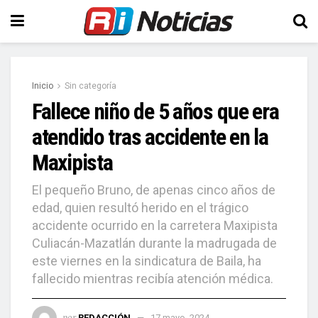
Inicio
Sin categoría
Fallece niño de 5 años que era
atendido tras accidente en la
Maxipista
El pequeño Bruno, de apenas cinco años de
edad, quien resultó herido en el trágico
accidente ocurrido en la carretera Maxipista
Culiacán-Mazatlán durante la madrugada de
este viernes en la sindicatura de Baila, ha
fallecido mientras recibía atención médica.
por
REDACCIÓN
17 mayo, 2024