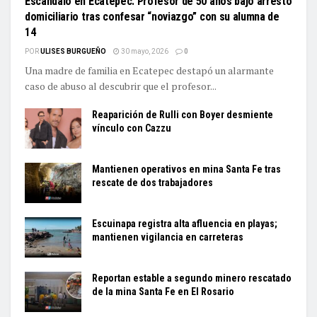
Escándalo en Ecatepec: Profesor de 50 años bajo arresto
domiciliario tras confesar “noviazgo” con su alumna de
14
POR
ULISES BURGUEÑO
30 mayo, 2026
0
Una madre de familia en Ecatepec destapó un alarmante
caso de abuso al descubrir que el profesor...
Reaparición de Rulli con Boyer desmiente
vínculo con Cazzu
Mantienen operativos en mina Santa Fe tras
rescate de dos trabajadores
Escuinapa registra alta afluencia en playas;
mantienen vigilancia en carreteras
Reportan estable a segundo minero rescatado
de la mina Santa Fe en El Rosario