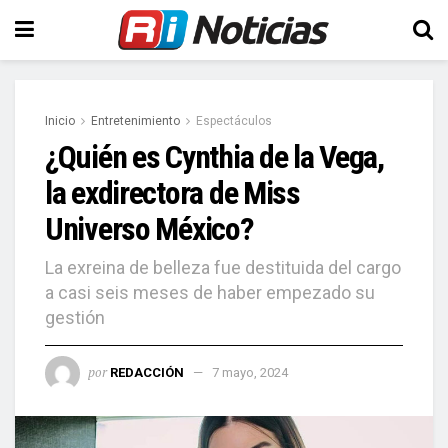
Inicio
Entretenimiento
Espectáculos
¿Quién es Cynthia de la Vega,
la exdirectora de Miss
Universo México?
La exreina de belleza fue destituida del cargo
a casi seis meses de haber empezado su
gestión
por
REDACCIÓN
7 mayo, 2024